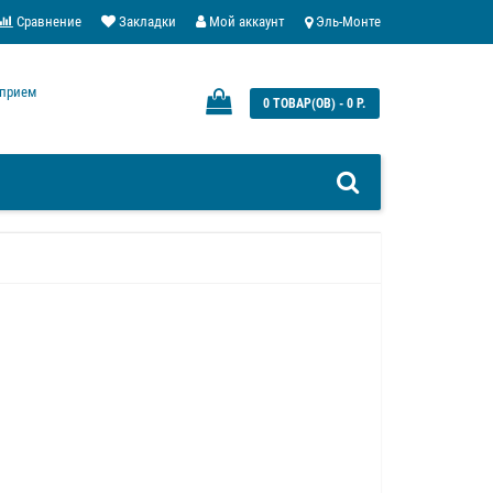
Сравнение
Закладки
Мой аккаунт
Эль-Монте
: прием
0 ТОВАР(ОВ) - 0 Р.
0