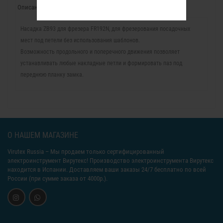
Описание
Отзывы (0)
Насадка ZB93 для фрезера FR192N, для фрезерования посадочных
мест под петели без использования шаблонов.
Возможность продольного и поперечного движения позволяет
устанавливать любые накладные петли и формировать паз под
переднюю планку замка.
О НАШЕМ МАГАЗИНЕ
Virutex Russia
– Мы продаем только сертифицированный
электроинструмент Вирутекс! Производство электроинструмента Вирутекс
находится в Испании. Доставляем ваши заказы 24/7 бесплатно по всей
России (при сумме заказа от 4000р.).