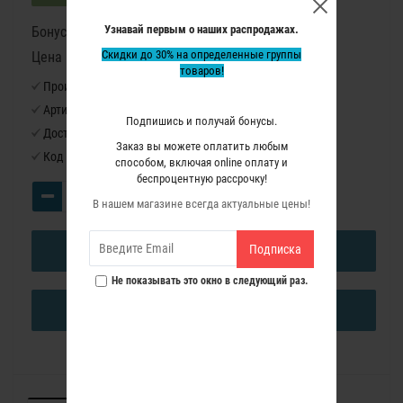
Узнавай первым о наших распродажах.
Бонусные баллы: 204
Скидки до 30% на определенные группы
Цена в бонусных баллах: 13590
товаров!
Производитель:
Virutex
Артикул:
ZB93
Подпишись и получай бонусы.
Доступность:
Нет в наличии
Заказ вы можете оплатить любым
Код товара:
1750000
способом, включая online оплату и
беспроцентную рассрочку!
В нашем магазине всегда актуальные цены!
Подписка
В КОРЗИНУ
Не показывать это окно в следующий раз.
КУПИТЬ В ОДИН КЛИК