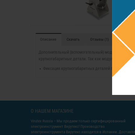
Описание
Скачать
Отзывы (1)
Дополнительный (вспомогательный) модуль для подк
крупногабаритные детали. Так как модуль вспомога
Фиксация крупногабаритных деталей при помощи 
О НАШЕМ МАГАЗИНЕ
Virutex Russia
– Мы продаем только сертифицированный
электроинструмент Вирутекс! Производство
электроинструмента Вирутекс находится в Испании. Доставл