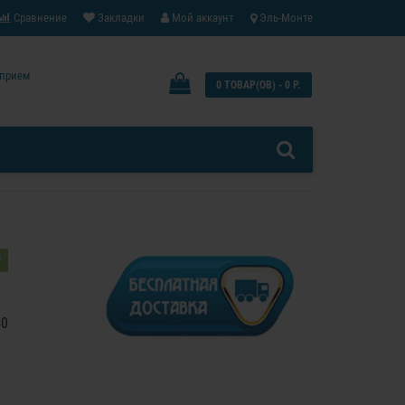
Сравнение
Закладки
Мой аккаунт
Эль-Монте
: прием
0 ТОВАР(ОВ) - 0 Р.
?
40