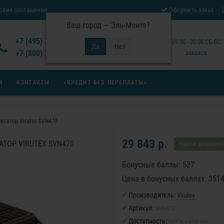
овия соглашения
Оформить заказ
Ваш город —
Эль-Монте
?
Отзывы Virutex
+7 (495) 777-14-94
Будни: 09:00 - 20:00 СБ-ВС
 возврата товара
+7 (800) 200-15-94
заказов
И
КОНТАКТЫ
«КРЕДИТ БЕЗ ПЕРЕПЛАТЫ»
сатор Virutex SVN470
29 843 р.
ОР VIRUTEX SVN470
Нашли дешевле
Бонусные баллы: 527
Цена в бонусных баллах: 351
Производитель:
Virutex
Артикул:
SVN470
Доступность:
Нет в наличии