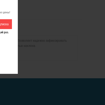
ые цены!
дписка
ий раз.
ам фиксации. Позволяет надежно зафиксировать
ко возможностью наклона.