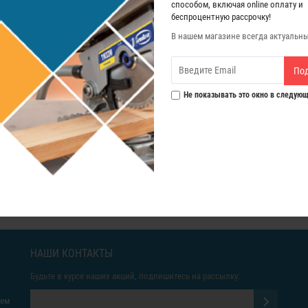
способом, включая online оплату и
беспроцентную рассрочку!
В нашем магазине всегда актуальн
По
Не показывать это окно в следующ
лючения к наклонной (SVN450) или поворотно-наклонной (SVN460) систем
тельный, он не комплектуется распределительным блоком и обладает толь
дополнительного модуля SVN470.
НАШИ КОНТАКТЫ
Будьте в курсе наших акций, подпишитесь на рассылку:
яем