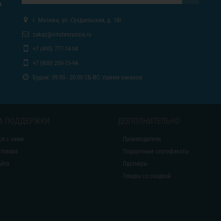
а
г. Москва, ул. Суздальская, д. 18г
zakaz@virutexrussia.ru
+7 (495) 777-14-94
+7 (800) 200-15-94
Будни: 09:00 - 20:00 СБ-ВС: прием заказов
А ПОДДЕРЖКИ
ДОПОЛНИТЕЛЬНО
ся с нами
Производители
 товара
Подарочные сертификаты
айта
Партнёры
Товары со скидкой