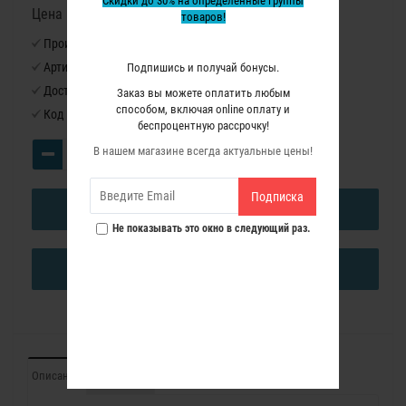
Скидки до 30% на определенные группы
Цена в бонусных баллах: 195430
товаров!
Производитель:
Virutex
Артикул:
2545628
Подпишись и получай бонусы.
Доступность:
Нет в наличии
Заказ вы можете оплатить любым
способом, включая online оплату и
Код товара:
2545628
беспроцентную рассрочку!
В нашем магазине всегда актуальные цены!
Подписка
В КОРЗИНУ
Не показывать это окно в следующий раз.
КУПИТЬ В ОДИН КЛИК
Описание
Отзывы (0)