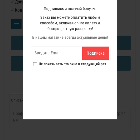
Доступность:
Нет в наличии
Подпишись и получай бонусы.
Код товара:
1140021
Заказ вы можете оплатить любым
способом, включая online оплату и
беспроцентную рассрочку!
В нашем магазине всегда актуальные цены!
В КОРЗИНУ
Подписка
КУПИТЬ В ОДИН КЛИК
Не показывать это окно в следующий раз.
Описание
Характеристики
Отзывы (0)
Профессиональная Конусная фреза с цилиндром Диаметр 24
мм.