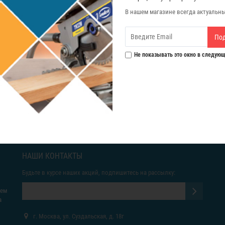
В нашем магазине всегда актуальн
По
Не показывать это окно в следующ
иаметр 22 мм.
НАШИ КОНТАКТЫ
Будьте в курсе наших акций, подпишитесь на рассылку:
яем
а
г. Москва, ул. Суздальская, д. 18г