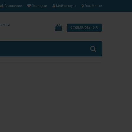
Сравнение
Закладки
Мой аккаунт
Эль-Монте
: прием
0 ТОВАР(ОВ) - 0 Р.
0