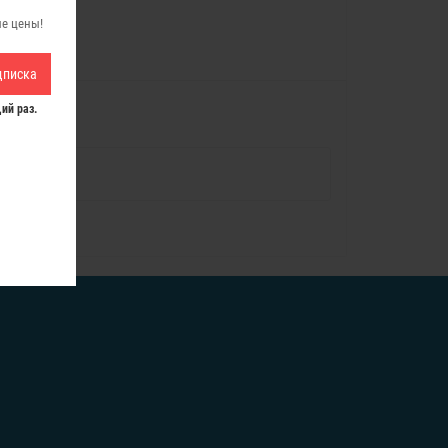
ые цены!
дписка
ий раз.