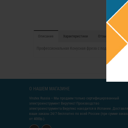
Описание
Характеристики
Отзывы (0)
Профессиональная Конусная фреза с подшипником Д
О НАШЕМ МАГАЗИНЕ
Virutex Russia
– Мы продаем только сертифицированный
электроинструмент Вирутекс! Производство
электроинструмента Вирутекс находится в Испании. Доставл
ваши заказы 24/7 бесплатно по всей России (при сумме заказ
от 4000р.).