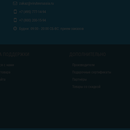
zakaz@virutexrussia.ru
+7 (495) 777-14-94
+7 (800) 200-15-94
Будни: 09:00 - 20:00 СБ-ВС: прием заказов
А ПОДДЕРЖКИ
ДОПОЛНИТЕЛЬНО
ся с нами
Производители
 товара
Подарочные сертификаты
айта
Партнёры
Товары со скидкой