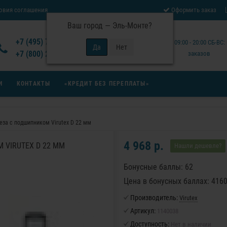
овия соглашения
Оформить заказ
Ваш город —
Эль-Монте
?
Отзывы Virutex
+7 (495) 777-14-94
Будни: 09:00 - 20:00 СБ-ВС
 возврата товара
+7 (800) 200-15-94
заказов
И
КОНТАКТЫ
«КРЕДИТ БЕЗ ПЕРЕПЛАТЫ»
еза с подшипником Virutex D 22 мм
4 968 р.
VIRUTEX D 22 ММ
Нашли дешевле?
Бонусные баллы: 62
Цена в бонусных баллах: 416
Производитель:
Virutex
Артикул:
1140038
Доступность:
Нет в наличии