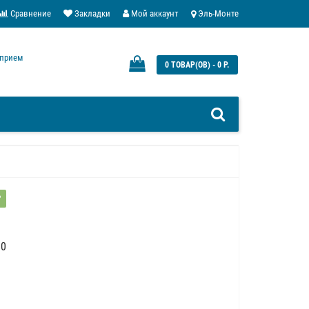
Сравнение
Закладки
Мой аккаунт
Эль-Монте
: прием
0 ТОВАР(ОВ) - 0 Р.
?
90