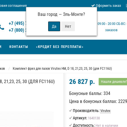
овия соглашения
Оформить заказ
Ваш город —
Эль-Монте
?
Отзывы Virutex
+7 (495) 777-14-94
Будни: 09:00 - 20:00 СБ-ВС
 возврата товара
+7 (800) 200-15-94
заказов
И
КОНТАКТЫ
«КРЕДИТ БЕЗ ПЕРЕПЛАТЫ»
ков
Комплект фрез для пазов Virutex HM, D 18, 21,23, 25, 30 (для FC116U)
26 827 р.
21,23, 25, 30 (ДЛЯ FC116U)
Нашли дешевле
Бонусные баллы: 334
Цена в бонусных баллах: 222
Производитель:
Virutex
Артикул:
1640138
Доступность:
Нет в наличии