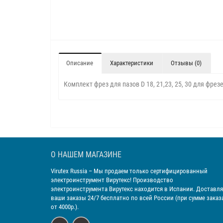
Описание
Характеристики
Отзывы (0)
Комплект фрез для пазов D 18, 21,23, 25, 30 для фре
О НАШЕМ МАГАЗИНЕ
Virutex Russia
– Мы продаем только сертифицированный
электроинструмент Вирутекс! Производство
электроинструмента Вирутекс находится в Испании. Доставл
ваши заказы 24/7 бесплатно по всей России (при сумме заказ
от 4000р.).