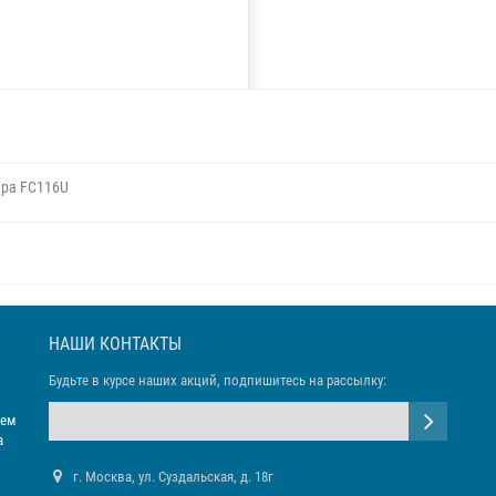
зера FC116U
НАШИ КОНТАКТЫ
Будьте в курсе наших акций, подпишитесь на рассылку:
яем
а
г. Москва, ул. Суздальская, д. 18г