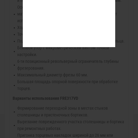
и переходными втулками для хвостовиков Ø 10, 8 и 6 мм.
Оснащен дополнительной подошвой для работы с
материалами типа Corian®. Подошва также позволяет
использовать копировальные кольца.
Ход вертикального перемещения до 100 мм.
Точная настройка глубины фрезерования.
Подошва позволяет использовать копировальные кольца.
Боковой упор с микрометрическим винтом точной
настройки.
6-ти позиционный револьверный ограничитель глубины
фрезерования.
Максимальный диаметр фрезы 60 мм.
Большая площадь опорной поверхности при обработке
торцев.
Варианты использования FRE317VD
Формирование переходной зоны в местах стыков
столешницы и пристеночных бортиков.
Вырезание поврежденного участка столешницы и бортика
при ремонтных работах.
Пригонка торцевых накладок шириной до 26 мм или