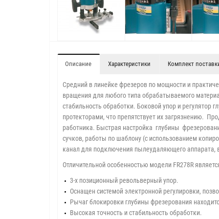
Описание
Характеристики
Комплект поставк
Средний в линейке фрезеров по мощности и практиче
вращения для любого типа обрабатываемого материал
стабильность обработки. Боковой упор и регулятор
протекторами, что препятствует их загрязнению. Пр
работника. Быстрая настройка глубины фрезеровани
сучков, работы по шаблону (с использованием копиро
канал для подключения пылеудаляющего аппарата, в
Отличительной особенностью модели FR278R является 
3-х позиционный револьверный упор.
Оснащен системой электронной регулировки, позв
Рычаг блокировки глубины фрезерования находится
Высокая точность и стабильность обработки.