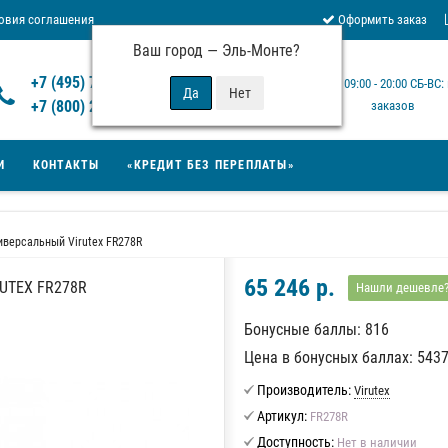
овия соглашения
Оформить заказ
Ваш город —
Эль-Монте
?
Отзывы Virutex
+7 (495) 777-14-94
Будни: 09:00 - 20:00 СБ-ВС
 возврата товара
+7 (800) 200-15-94
заказов
И
КОНТАКТЫ
«КРЕДИТ БЕЗ ПЕРЕПЛАТЫ»
иверсальный Virutex FR278R
65 246 р.
UTEX FR278R
Нашли дешевле
Бонусные баллы: 816
Цена в бонусных баллах: 543
Производитель:
Virutex
Артикул:
FR278R
Доступность:
Нет в наличии