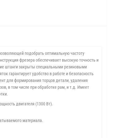
, позволяющей подобрать оптимальную частоту
онструкция фрезера обеспечивает высокую точность и
ющие штанги закрыты специальными резиновыми
ток гарантирует удобство в работе и безопасность
ент для формирования торцов детали, удаления
в, в том числе при обработке рам, и т.д. Имеет
тки.
ощность двигателя (1300 Вт).
батываемого материала.