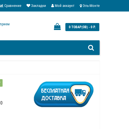
Сравнение
Закладки
Мой аккаунт
Эль-Монте
: прием
0 ТОВАР(ОВ) - 0 Р.
?
70