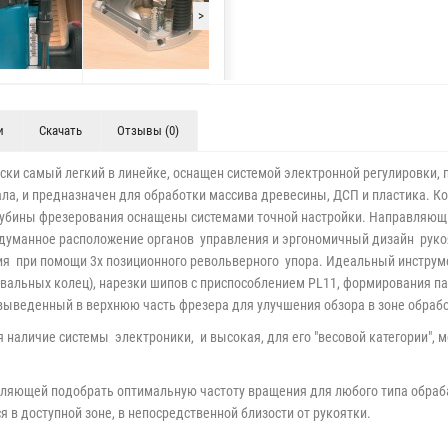
>
и
Скачать
Отзывы (0)
ски самый легкий в линейке, оснащен системой электронной регулировки
а, и предназначен для обработки массива древесины, ДСП и пластика. К
 глубины фрезерования оснащены системами точной настройки. Направля
одуманное расположение органов управления и эргономичный дизайн рукоя
я при помощи 3х позиционного револьверного упора. Идеальный инструм
вальных колец), нарезки шипов с приспособлением PL11, формирования пазо
ыведенный в верхнюю часть фрезера для улучшения обзора в зоне обрабо
наличие системы электроники, и высокая, для его "весовой категории", м
оляющей подобрать оптимальную частоту вращения для любого типа обра
 в доступной зоне, в непосредственной близости от рукоятки.