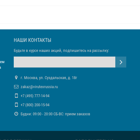
НАШИ КОНТАКТЫ
Будьте в курсе наших акций, подпишитесь на рассылку:
яем
а
г. Москва, ул. Суздальская, д. 18г
zakaz@virutexrussia.ru
+7 (495) 777-14-94
+7 (800) 200-15-94
Будни: 09:00 - 20:00 СБ-ВС: прием заказов