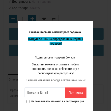
Доступность:
Нет в наличии
Код товара:
5040122
Узнавай первым о наших распродажах.
В КОРЗИНУ
Скидки до 30% на определенные группы
товаров!
КУПИТЬ В ОДИН КЛИК
Подпишись и получай бонусы.
Заказ вы можете оплатить любым
способом, включая online оплату и
беспроцентную рассрочку!
Описание
Характеристики
Отзывы (0)
В нашем магазине всегда актуальные цены!
Фреза "ласточкин хвост" для шипорезной системы.
Подписка
Диаметр 19 мм.
Не показывать это окно в следующий раз.