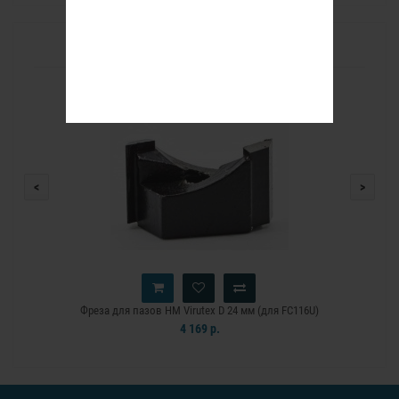
РЕКОМЕНДУЕМЫЕ ТОВАРЫ
<
>
Фреза для пазов HM Virutex D 24 мм (для FC116U)
4 169 р.