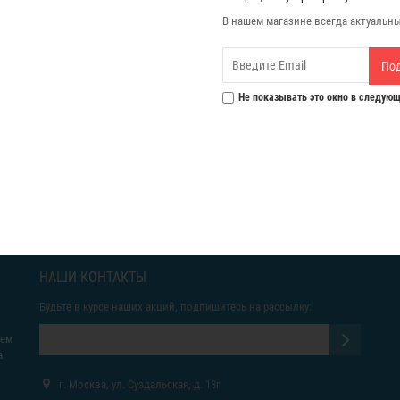
В нашем магазине всегда актуальн
По
Не показывать это окно в следующ
НАШИ КОНТАКТЫ
Будьте в курсе наших акций, подпишитесь на рассылку:
яем
а
г. Москва, ул. Суздальская, д. 18г