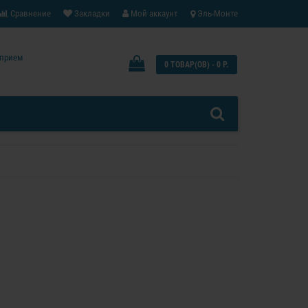
Сравнение
Закладки
Мой аккаунт
Эль-Монте
: прием
0 ТОВАР(ОВ) - 0 Р.
0