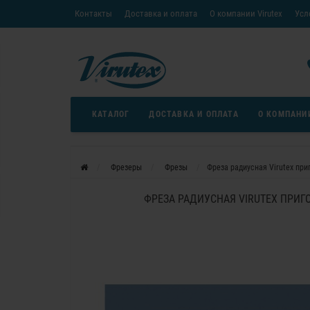
Контакты
Доставка и оплата
О компании Virutex
Усл
«Кредит без переплаты»
Скачать каталог
Условия
КАТАЛОГ
ДОСТАВКА И ОПЛАТА
О КОМПАНИ
Фрезеры
Фрезы
Фреза радиусная Virutex при
ФРЕЗА РАДИУСНАЯ VIRUTEX ПРИГ