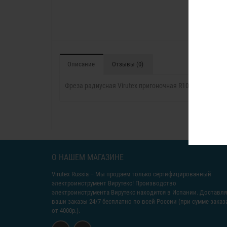
Описание
Отзывы (0)
Фреза радиусная Virutex пригоночная R10 d12
О НАШЕМ МАГАЗИНЕ
Virutex Russia
– Мы продаем только сертифицированный
электроинструмент Вирутекс! Производство
электроинструмента Вирутекс находится в Испании. Доставл
ваши заказы 24/7 бесплатно по всей России (при сумме заказ
от 4000р.).