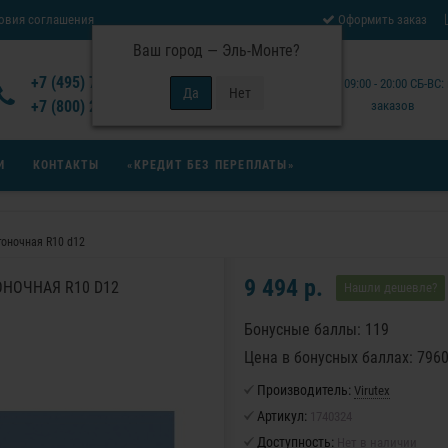
овия соглашения
Оформить заказ
Ваш город —
Эль-Монте
?
Отзывы Virutex
+7 (495) 777-14-94
Будни: 09:00 - 20:00 СБ-ВС
 возврата товара
+7 (800) 200-15-94
заказов
И
КОНТАКТЫ
«КРЕДИТ БЕЗ ПЕРЕПЛАТЫ»
гоночная R10 d12
9 494 р.
ОНОЧНАЯ R10 D12
Нашли дешевле?
Бонусные баллы: 119
Цена в бонусных баллах: 796
Производитель:
Virutex
Артикул:
1740324
Доступность:
Нет в наличии