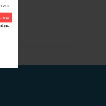
ые цены!
дписка
ий раз.