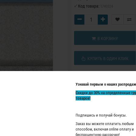
Код товара:
1740324
В КОРЗИНУ
КУПИТЬ В ОДИН КЛИК
Узнавай первым о наших распродаж
Скидки до 30% на определенные гр
товаров!
Подпишись и получай бонусы.
Заказ вы можете оплатить любым
способом, включая online оплату и
беспроцентную рассрочку!