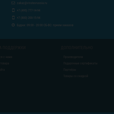
zakaz@virutexrussia.ru
+7 (495) 777-14-94
+7 (800) 200-15-94
Будни: 09:00 - 20:00 СБ-ВС: прием заказов
А ПОДДЕРЖКИ
ДОПОЛНИТЕЛЬНО
ся с нами
Производители
 товара
Подарочные сертификаты
айта
Партнёры
Товары со скидкой