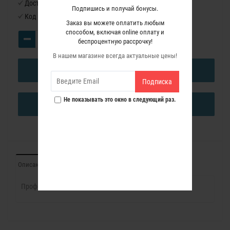
Доступность:
Нет в наличии
Подпишись и получай бонусы.
Код товара:
1140057
Заказ вы можете оплатить любым
способом, включая online оплату и
беспроцентную рассрочку!
В нашем магазине всегда актуальные цены!
В КОРЗИНУ
Подписка
Не показывать это окно в следующий раз.
КУПИТЬ В ОДИН КЛИК
Описание
Характеристики
Отзывы (0)
Профессиональная Фреза пазовая Диаметр 10 мм.