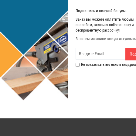
Подпишись и получай бонусы.
Заказ вы можете оплатить любым
способом, включая online оплату и
беспроцентную рассрочку!
В нашем магазине всегда актуальн
и
Скачать
Отзывы (0)
По
л, обработки комбинированных поверхностей и таких материалов как кевл
Не показывать это окно в следующ
23N. Отличительной особенностью данной модели является подошва, выпол
брабатываемой детали (минимальный вогнутый радиус 450 мм, минимальный
 поверхности. Идеально подходит для работы в столярной мастерской и в 
в изделии
ерфи
рных полотнах и других поверхностях