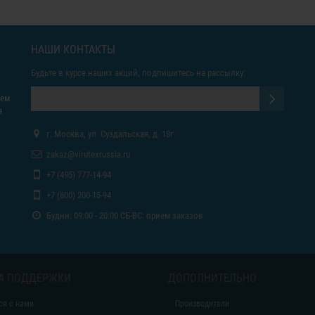
НАШИ КОНТАКТЫ
Будьте в курсе наших акций, подпишитесь на рассылку:
яем
а
г. Москва, ул. Суздальская, д. 18г
zakaz@virutexrussia.ru
+7 (495) 777-14-94
+7 (800) 200-15-94
Будни: 09:00 - 20:00 СБ-ВС: прием заказов
А ПОДДЕРЖКИ
ДОПОЛНИТЕЛЬНО
ся с нами
Производители