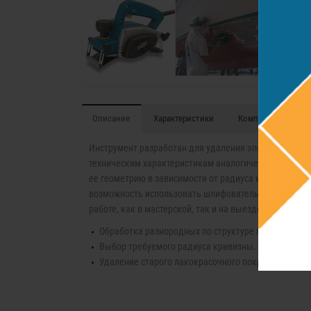
Описание
Характеристики
Комплект поставк
Инструмент разработан для удаления эпоксидных смо
техническим характеристикам аналогичен модели CE
ее геометрию в зависимости от радиуса кривизны о
возможность использовать шлифователь и по плоской
работе, как в мастерской, так и на выезде.
Обработка разнородных по структуре материалов 
Выбор требуемого радиуса кривизны. Работа на в
Удаление старого лакокрасочного покрытия на две