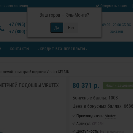
овия соглашения
Оформить заказ
Ваш город —
Эль-Монте
?
Отзывы Virutex
+7 (495) 777-14-94
Будни: 09:00 - 20:00 СБ-ВС
 возврата товара
+7 (800) 200-15-94
заказов
И
КОНТАКТЫ
«КРЕДИТ БЕЗ ПЕРЕПЛАТЫ»
еняемой геометрией подошвы Virutex CE123N
80 371 р.
МЕТРИЕЙ ПОДОШВЫ VIRUTEX
Нашли дешевле
Бонусные баллы: 1003
Цена в бонусных баллах: 668
Производитель:
Virutex
Артикул:
CE123N
Доступность:
Нет в наличии