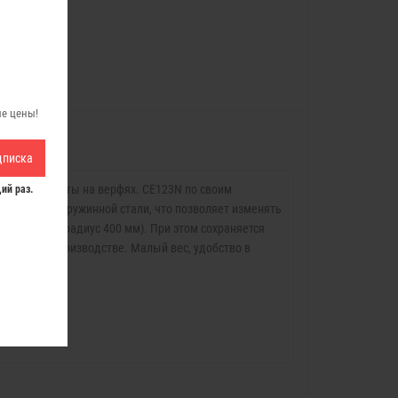
ые цены!
дписка
ар, для работы на верфях. CE123N по своим
ий раз.
ненная из пружинной стали, что позволяет изменять
 выгнутый радиус 400 мм). При этом сохраняется
бочарном производстве. Малый вес, удобство в