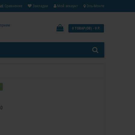
Сравнение
Закладки
Мой аккаунт
Эль-Монте
: прием
0 ТОВАР(ОВ) - 0 Р.
?
60