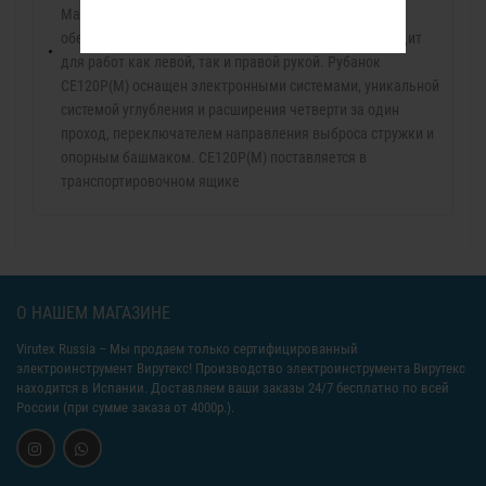
Машина удобна, хорошо сбалансирована, что
обеспечивает точность и комфорт. Одинаково подходит
для работ как левой, так и правой рукой. Pубанок
CE120P(M) оснащен электронными системами, уникальной
системой углубления и расширения четверти за один
проход, переключателем направления выброса стружки и
опорным башмаком. CE120P(M) поставляется в
транспортировочном ящике
О НАШЕМ МАГАЗИНЕ
Virutex Russia
– Мы продаем только сертифицированный
электроинструмент Вирутекс! Производство электроинструмента Вирутекс
находится в Испании. Доставляем ваши заказы 24/7 бесплатно по всей
России (при сумме заказа от 4000р.).