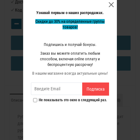
Доступность:
Нет в наличии
Код товара:
2000301
Узнавай первым о наших распродажах.
Скидки до 30% на определенные группы
товаров!
В КОРЗИНУ
Подпишись и получай бонусы.
Заказ вы можете оплатить любым
способом, включая online оплату и
КУПИТЬ В ОДИН КЛИК
беспроцентную рассрочку!
В нашем магазине всегда актуальные цены!
Подписка
Описание
Характеристики
Не показывать это окно в следующий раз.
Комплект поставки
Отзывы (0)
Рубанок CE120P(M) имеет мощный двигатель и подходит
для работы в мастерской и на выезде. При разработке
рубанка особенно учитывались эргономические
требования для профессионального использования.