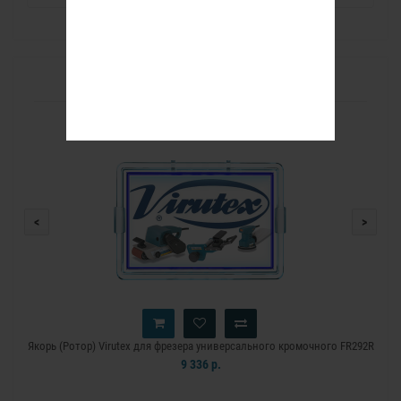
РЕКОМЕНДУЕМЫЕ ТОВАРЫ
<
>
Якорь (Ротор) Virutex для фрезера универсального кромочного FR292R
9 336 р.