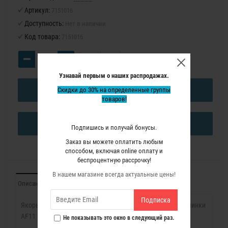
Артикул:
7151016
Доступность:
Нет в наличии
Код товара:
7151016
Узнавай первым о наших распродажах.
Скидки до 30% на определенные группы
В КОРЗИНУ
товаров!
КУПИТЬ В ОДИН КЛИК
Подпишись и получай бонусы.
Заказ вы можете оплатить любым
способом, включая online оплату и
беспроцентную рассрочку!
В нашем магазине всегда актуальные цены!
Описание
Отзывы (0)
Подписка
Якорь (Ротор) Virutex для ленточной шлифовальной машинки
AF11
Не показывать это окно в следующий раз.