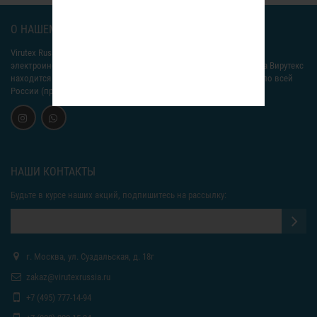
О НАШЕМ МАГАЗИНЕ
Virutex Russia
– Мы продаем только сертифицированный
электроинструмент Вирутекс! Производство электроинструмента Вирутекс
находится в Испании. Доставляем ваши заказы 24/7 бесплатно по всей
России (при сумме заказа от 4000р.).
НАШИ КОНТАКТЫ
Будьте в курсе наших акций, подпишитесь на рассылку:
г. Москва, ул. Суздальская, д. 18г
zakaz@virutexrussia.ru
+7 (495) 777-14-94