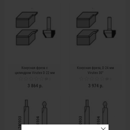
Конусная фреза с
Конусная фреза, D 24 мм
цилиндром Virutex D 22 мм
Virutex 30°
1040011
0
0
3 864 р.
3 974 р.