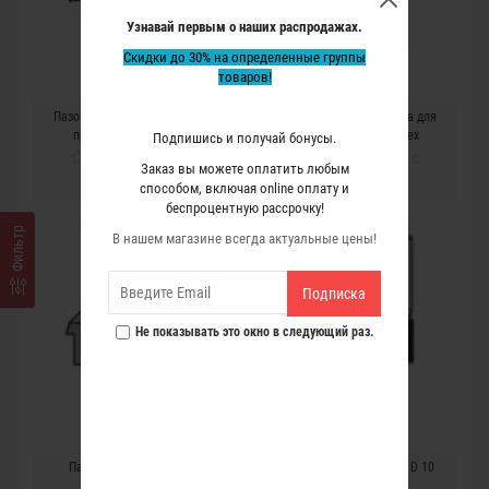
Узнавай первым о наших распродажах.
Скидки до 30% на определенные группы
товаров!
Пазовая двойная фреза для
Пазовая двойная фреза для
прямого паза Virutex
якорного паза Virutex
Подпишись и получай бонусы.
0
0
Заказ вы можете оплатить любым
5 463 р.
12 586 р.
способом, включая online оплату и
беспроцентную рассрочку!
Фильтр
В нашем магазине всегда актуальные цены!
Подписка
Не показывать это окно в следующий раз.
Пазовая фреза Virutex
Пазовая фреза Virutex D 10
мм