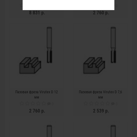
0
0
8 831 р.
2 760 р.
Пазовая фреза Virutex D 12
Пазовая фреза Virutex D 7,6
мм
мм
0
0
2 760 р.
2 539 р.