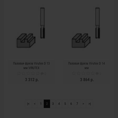
Пазовая фреза Virutex D 13
Пазовая фреза Virutex D 14
мм VIRUTEX
мм
0
0
3 312 р.
3 864 р.
|<
<
1
2
3
4
5
6
7
>
>|